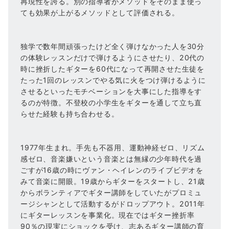
再現性を誇る。別の指導者がメソッドをそのまま使っ
ても効果が上がるメソッドとして評価される。
独学で数年間頑張ったけど全く弾けなかった人を30分
の体験レッスンだけで弾けるようにさせたり、20代の
時に挫折したギターを60代になって再開させた生徒を
たった1回のレッスンでやる気に火をつけ弾けるように
させるといったモチベーションを大事にした指導をす
るのが特徴。不登校の小学生をギターを通して立ち直
らせた経験も持ち合わせる。
1977年生まれ。手先も不器用、運動神経ゼロ、リズム
感ゼロ、音楽嫌いという音楽とは無縁の少年時代を過
ごすが16歳の時にヴァン・ヘイレンのライブビデオを
みて音楽に開眼。19歳からギターをスタートし、21歳
からボランティアでギター講師をしていたがプロミュ
ージシャンとして活動するがドロップアウト。2011年
にギターレッスンを事業化。現在ではギター挫折率
90％の現実にショックを受け、志あるギター講師の育