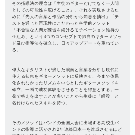
その指導法の理念は「生徒のギターだけでなく一人間
としての可能性を広げること」。それを実現させるた
めに「先人の言葉と作品の分析から知恵を抽出」「テ
ストを通じた再現性にこだわった科学的メソッド」
「不合理な人間が練習を続けるモチベーション維持の
仕組み」という3つのコンセプトで独自のギターメソッ
ド及び指導法を確立し、日々アップデートを重ねてい
る。
偉大なギタリストが残した演奏と言葉を分析し現代に
使える知恵をギターメソッドに反映させ、今まで体系
化されなかったリズムを中心としたギターメソッドを
確立。一瞬で成功体験をさせることを得意とする。一
発で答えを出すことが多いことから生徒に「瞬殺」と
名付けられたスキルを持つ。
そのメソッドはバンドの全国大会に出場する高校生バ
ンドの指導に活かされ2年連続日本一を達成させるほど