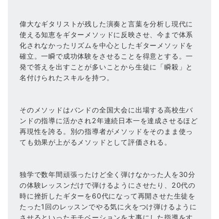
偉大なギタリストが残した演奏と言葉を分析し現代に
使える知恵をギターメソッドに反映させ、今まで体系
化されなかったリズムを中心としたギターメソッドを
確立。一瞬で成功体験をさせることを得意とする。一
発で答えを出すことが多いことから生徒に「瞬殺」と
名付けられたスキルを持つ。
そのメソッドはバンドの全国大会に出場する高校生バ
ンドの指導に活かされ2年連続日本一を達成させるほど
再現性を誇る。別の指導者がメソッドをそのまま使っ
ても効果が上がるメソッドとして評価される。
独学で数年間頑張ったけど全く弾けなかった人を30分
の体験レッスンだけで弾けるようにさせたり、20代の
時に挫折したギターを60代になって再開させた生徒を
たった1回のレッスンでやる気に火をつけ弾けるように
させるといったモチベーションを大事にした指導をす