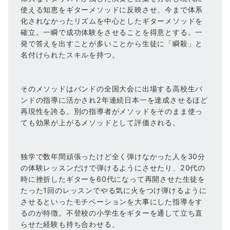
使える知恵をギターメソッドに反映させ、今まで体系
化されなかったリズムを中心としたギターメソッドを
確立。一瞬で成功体験をさせることを得意とする。一
発で答えを出すことが多いことから生徒に「瞬殺」と
名付けられたスキルを持つ。
そのメソッドはバンドの全国大会に出場する高校生バ
ンドの指導に活かされ2年連続日本一を達成させるほど
再現性を誇る。別の指導者がメソッドをそのまま使っ
ても効果が上がるメソッドとして評価される。
独学で数年間頑張ったけど全く弾けなかった人を30分
の体験レッスンだけで弾けるようにさせたり、20代の
時に挫折したギターを60代になって再開させた生徒を
たった1回のレッスンでやる気に火をつけ弾けるように
させるといったモチベーションを大事にした指導をす
るのが特徴。不登校の小学生をギターを通して立ち直
らせた経験も持ち合わせる。