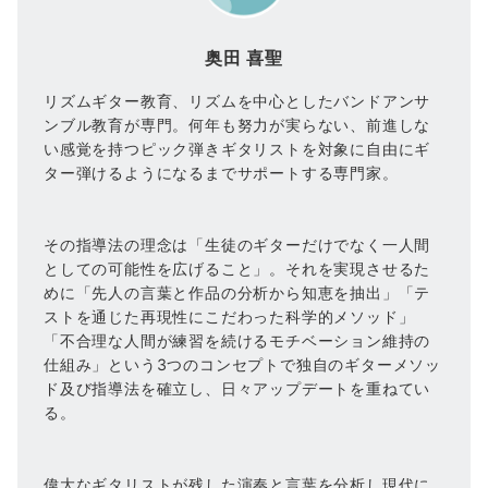
奥田 喜聖
リズムギター教育、リズムを中心としたバンドアンサ
ンブル教育が専門。何年も努力が実らない、前進しな
い感覚を持つピック弾きギタリストを対象に自由にギ
ター弾けるようになるまでサポートする専門家。
その指導法の理念は「生徒のギターだけでなく一人間
としての可能性を広げること」。それを実現させるた
めに「先人の言葉と作品の分析から知恵を抽出」「テ
ストを通じた再現性にこだわった科学的メソッド」
「不合理な人間が練習を続けるモチベーション維持の
仕組み」という3つのコンセプトで独自のギターメソッ
ド及び指導法を確立し、日々アップデートを重ねてい
る。
偉大なギタリストが残した演奏と言葉を分析し現代に