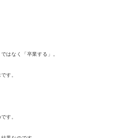
」ではなく「卒業する」。
味です。
のです。
る結果なのです。