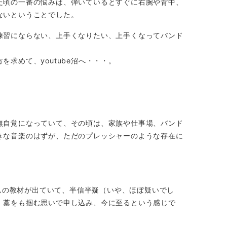
た頃の一番の悩みは、弾いているとすぐに右腕や背中、
ないということでした。
練習にならない、上手くなりたい、上手くなってバンド
求めて、youtube沼へ・・・。
無自覚になっていて、その頃は、家族や仕事場、バンド
きな音楽のはずが、ただのプレッシャーのような存在に
さんの教材が出ていて、半信半疑（いや、ほぼ疑いでし
、藁をも掴む思いで申し込み、今に至るという感じで