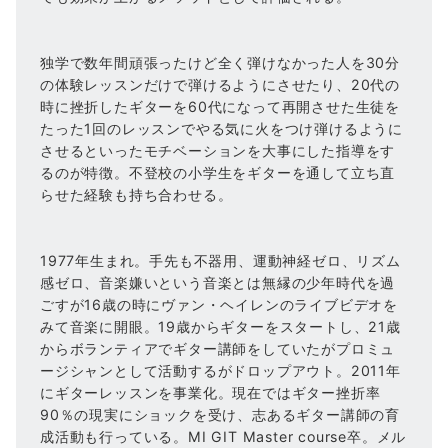
独学で数年間頑張ったけど全く弾けなかった人を30分
の体験レッスンだけで弾けるようにさせたり、20代の
時に挫折したギターを60代になって再開させた生徒を
たった1回のレッスンでやる気に火をつけ弾けるように
させるといったモチベーションを大事にした指導をす
るのが特徴。不登校の小学生をギターを通して立ち直
らせた経験も持ち合わせる。
1977年生まれ。手先も不器用、運動神経ゼロ、リズム
感ゼロ、音楽嫌いという音楽とは無縁の少年時代を過
ごすが16歳の時にヴァン・ヘイレンのライブビデオを
みて音楽に開眼。19歳からギターをスタートし、21歳
からボランティアでギター講師をしていたがプロミュ
ージシャンとして活動するがドロップアウト。2011年
にギターレッスンを事業化。現在ではギター挫折率
90％の現実にショックを受け、志あるギター講師の育
成活動も行っている。MI GIT Master course卒。メル