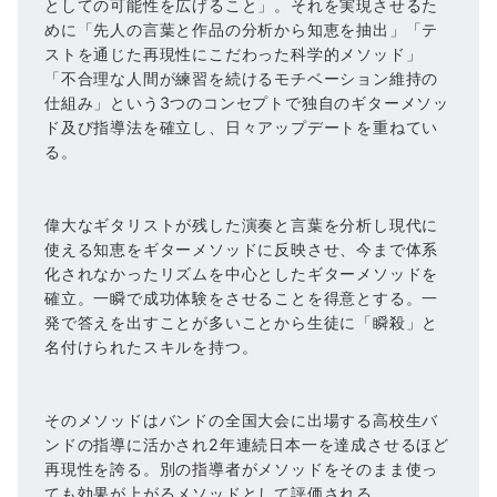
としての可能性を広げること」。それを実現させるた
めに「先人の言葉と作品の分析から知恵を抽出」「テ
ストを通じた再現性にこだわった科学的メソッド」
「不合理な人間が練習を続けるモチベーション維持の
仕組み」という3つのコンセプトで独自のギターメソッ
ド及び指導法を確立し、日々アップデートを重ねてい
る。
偉大なギタリストが残した演奏と言葉を分析し現代に
使える知恵をギターメソッドに反映させ、今まで体系
化されなかったリズムを中心としたギターメソッドを
確立。一瞬で成功体験をさせることを得意とする。一
発で答えを出すことが多いことから生徒に「瞬殺」と
名付けられたスキルを持つ。
そのメソッドはバンドの全国大会に出場する高校生バ
ンドの指導に活かされ2年連続日本一を達成させるほど
再現性を誇る。別の指導者がメソッドをそのまま使っ
ても効果が上がるメソッドとして評価される。