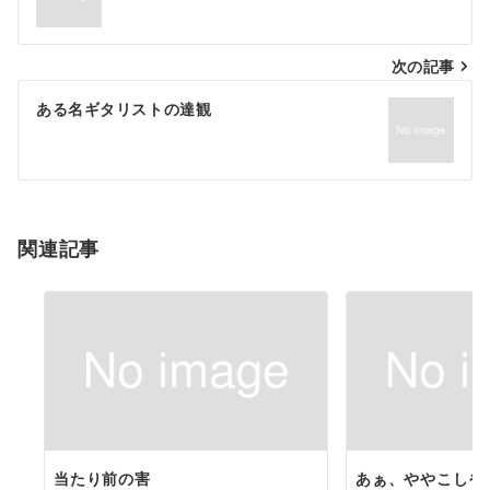
ナ
次の記事
ビ
ゲ
ある名ギタリストの達観
ー
シ
ョ
関連記事
ン
当たり前の害
あぁ、ややこしや