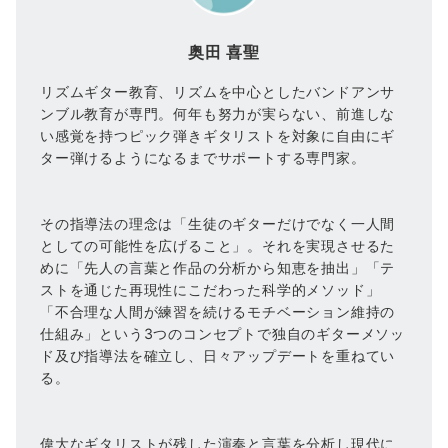
奥田 喜聖
リズムギター教育、リズムを中心としたバンドアンサ
ンブル教育が専門。何年も努力が実らない、前進しな
い感覚を持つピック弾きギタリストを対象に自由にギ
ター弾けるようになるまでサポートする専門家。
その指導法の理念は「生徒のギターだけでなく一人間
としての可能性を広げること」。それを実現させるた
めに「先人の言葉と作品の分析から知恵を抽出」「テ
ストを通じた再現性にこだわった科学的メソッド」
「不合理な人間が練習を続けるモチベーション維持の
仕組み」という3つのコンセプトで独自のギターメソッ
ド及び指導法を確立し、日々アップデートを重ねてい
る。
偉大なギタリストが残した演奏と言葉を分析し現代に