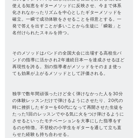
使える知恵をギターメソッドに反映させ、今まで体系
化されなかったリズムを中心としたギターメソッドを
確立。一瞬で成功体験をさせることを得意とする。一
発で答えを出すことが多いことから生徒に「瞬殺」と
名付けられたスキルを持つ。
そのメソッドはバンドの全国大会に出場する高校生バ
ンドの指導に活かされ2年連続日本一を達成させるほど
再現性を誇る。別の指導者がメソッドをそのまま使っ
ても効果が上がるメソッドとして評価される。
独学で数年間頑張ったけど全く弾けなかった人を30分
の体験レッスンだけで弾けるようにさせたり、20代の
時に挫折したギターを60代になって再開させた生徒を
たった1回のレッスンでやる気に火をつけ弾けるように
させるといったモチベーションを大事にした指導をす
るのが特徴。不登校の小学生をギターを通して立ち直
らせた経験も持ち合わせる。