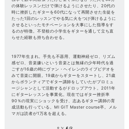
の体験レッスンだけで弾けるようにさせたり、20代の
時に挫折したギターを60代になって再開させた生徒を
たった1回のレッスンでやる気に火をつけ弾けるように
させるといったモチベーションを大事にした指導をす
るのが特徴。不登校の小学生をギターを通して立ち直
らせた経験も持ち合わせる。
1977年生まれ。手先も不器用、運動神経ゼロ、リズム
感ゼロ、音楽嫌いという音楽とは無縁の少年時代を過
ごすが16歳の時にヴァン・ヘイレンのライブビデオを
みて音楽に開眼。19歳からギターをスタートし、21歳
からボランティアでギター講師をしていたがプロミュ
ージシャンとして活動するがドロップアウト。2011年
にギターレッスンを事業化。現在ではギター挫折率
90％の現実にショックを受け、志あるギター講師の育
成活動も行っている。MI GIT Master course卒。メル
マガは読者が1万名を超える。