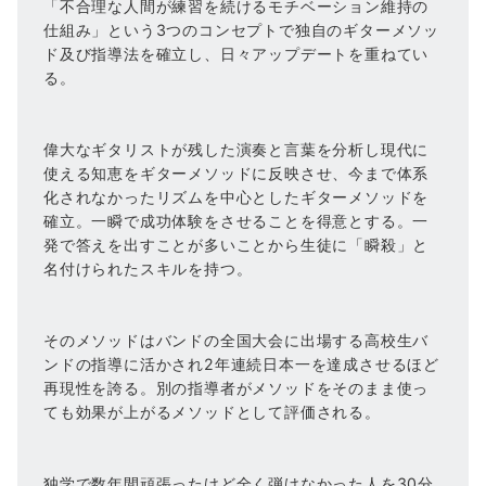
「不合理な人間が練習を続けるモチベーション維持の
仕組み」という3つのコンセプトで独自のギターメソッ
ド及び指導法を確立し、日々アップデートを重ねてい
る。
偉大なギタリストが残した演奏と言葉を分析し現代に
使える知恵をギターメソッドに反映させ、今まで体系
化されなかったリズムを中心としたギターメソッドを
確立。一瞬で成功体験をさせることを得意とする。一
発で答えを出すことが多いことから生徒に「瞬殺」と
名付けられたスキルを持つ。
そのメソッドはバンドの全国大会に出場する高校生バ
ンドの指導に活かされ2年連続日本一を達成させるほど
再現性を誇る。別の指導者がメソッドをそのまま使っ
ても効果が上がるメソッドとして評価される。
独学で数年間頑張ったけど全く弾けなかった人を30分