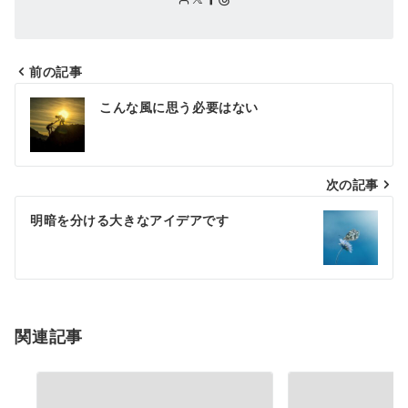
前の記事
投
こんな風に思う必要はない
稿
ナ
次の記事
ビ
ゲ
明暗を分ける大きなアイデアです
ー
シ
ョ
関連記事
ン