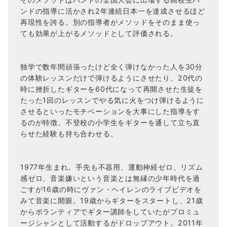
ンドの指導に活かされ2年連続日本一を達成させるほど
再現性を誇る。別の指導者がメソッドをそのまま使っ
ても効果が上がるメソッドとして評価される。
独学で数年間頑張ったけど全く弾けなかった人を30分
の体験レッスンだけで弾けるようにさせたり、20代の
時に挫折したギターを60代になって再開させた生徒を
たった1回のレッスンでやる気に火をつけ弾けるように
させるといったモチベーションを大事にした指導をす
るのが特徴。不登校の小学生をギターを通して立ち直
らせた経験も持ち合わせる。
1977年生まれ。手先も不器用、運動神経ゼロ、リズム
感ゼロ、音楽嫌いという音楽とは無縁の少年時代を過
ごすが16歳の時にヴァン・ヘイレンのライブビデオを
みて音楽に開眼。19歳からギターをスタートし、21歳
からボランティアでギター講師をしていたがプロミュ
ージシャンとして活動するがドロップアウト。2011年