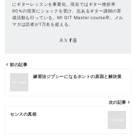
にギターレッスンを事業化。現在ではギター挫折率
90％の現実にショックを受け、志あるギター講師の育
成活動も行っている。MI GIT Master course卒。メル
マガは読者が1万名を超える。
前の記事
投
練習法ジプシーになるホントの原因と解決策
稿
ナ
次の記事
ビ
ゲ
センスの真相
ー
シ