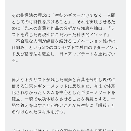
その指導法の理念は「生徒のギターだけでなく一人間
としての可能性を広げること」。それを実現させるた
めに「先人の言葉と作品の分析から知恵を抽出」「テ
ストを通じた再現性にこだわった科学的メソッド」
「不合理な人間が練習を続けるモチベーション維持の
仕組み」という3つのコンセプトで独自のギターメソッ
ド及び指導法を確立し、日々アップデートを重ねてい
る。
偉大なギタリストが残した演奏と言葉を分析し現代に
使える知恵をギターメソッドに反映させ、今まで体系
化されなかったリズムを中心としたギターメソッドを
確立。一瞬で成功体験をさせることを得意とする。一
発で答えを出すことが多いことから生徒に「瞬殺」と
名付けられたスキルを持つ。
そのメソッドはバンドの全国大会に出場する高校生バ