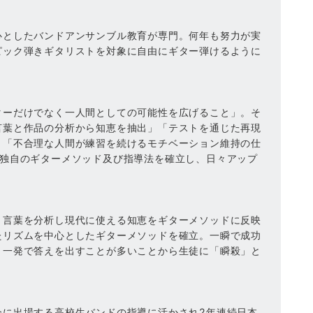
心としたバンドアンサンブル教育が専門。何年も努力が実
ピック弾きギタリストを対象に自由にギター弾けるように
ターだけでなく一人間としての可能性を広げること」。そ
言葉と作品の分析から知恵を抽出」「テストを通じた再現
」「不合理な人間が練習を続けるモチベーション維持の仕
で独自のギターメソッド及び指導法を確立し、日々アップ
と言葉を分析し現代に使える知恵をギターメソッドに反映
たリズムを中心としたギターメソッドを確立。一瞬で成功
。一発で答えを出すことが多いことから生徒に「瞬殺」と
会に出場する高校生バンドの指導に活かされ2年連続日本