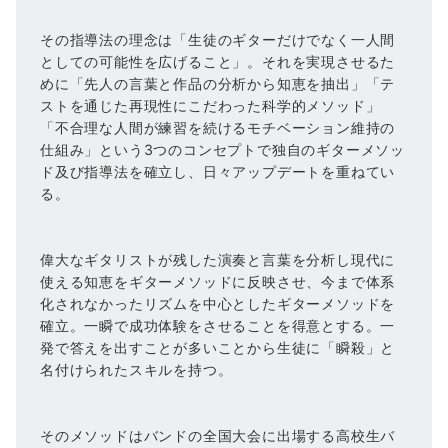
その指導法の理念は「生徒のギターだけでなく一人間
としての可能性を広げること」。それを実現させるた
めに「先人の言葉と作品の分析から知恵を抽出」「テ
ストを通じた再現性にこだわった科学的メソッド」
「不合理な人間が練習を続けるモチベーション維持の
仕組み」という3つのコンセプトで独自のギターメソッ
ド及び指導法を確立し、日々アップデートを重ねてい
る。
偉大なギタリストが残した演奏と言葉を分析し現代に
使える知恵をギターメソッドに反映させ、今まで体系
化されなかったリズムを中心としたギターメソッドを
確立。一瞬で成功体験をさせることを得意とする。一
発で答えを出すことが多いことから生徒に「瞬殺」と
名付けられたスキルを持つ。
そのメソッドはバンドの全国大会に出場する高校生バ