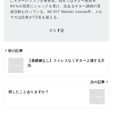
にギターレッスンを事業化。現在ではギター挫折率
90％の現実にショックを受け、志あるギター講師の育
成活動も行っている。MI GIT Master course卒。メル
マガは読者が1万名を超える。
前の記事
投
【基礎練なし】ストレスなくギター上達する方
稿
法
ナ
次の記事
ビ
ゲ
宿したことありますか？
ー
シ