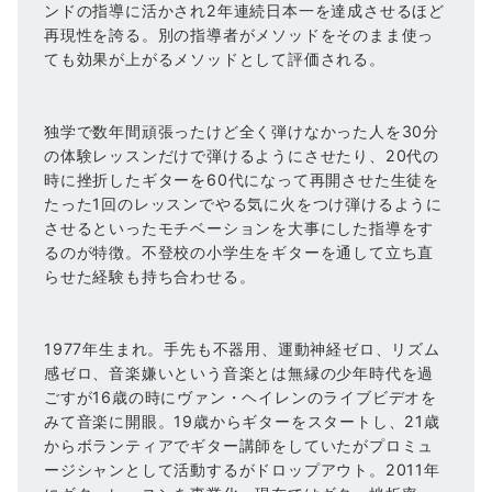
ンドの指導に活かされ2年連続日本一を達成させるほど
再現性を誇る。別の指導者がメソッドをそのまま使っ
ても効果が上がるメソッドとして評価される。
独学で数年間頑張ったけど全く弾けなかった人を30分
の体験レッスンだけで弾けるようにさせたり、20代の
時に挫折したギターを60代になって再開させた生徒を
たった1回のレッスンでやる気に火をつけ弾けるように
させるといったモチベーションを大事にした指導をす
るのが特徴。不登校の小学生をギターを通して立ち直
らせた経験も持ち合わせる。
1977年生まれ。手先も不器用、運動神経ゼロ、リズム
感ゼロ、音楽嫌いという音楽とは無縁の少年時代を過
ごすが16歳の時にヴァン・ヘイレンのライブビデオを
みて音楽に開眼。19歳からギターをスタートし、21歳
からボランティアでギター講師をしていたがプロミュ
ージシャンとして活動するがドロップアウト。2011年