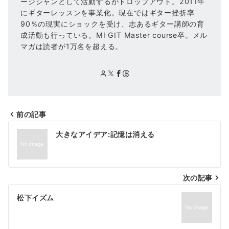
ージシャンとして活動するがドロップアウト。2011年
にギターレッスンを事業化。現在ではギター挫折率
90％の現実にショックを受け、志あるギター講師の育
成活動も行っている。MI GIT Master course卒。メル
マガは読者が1万名を超える。
前の記事
投
大きなアイデア:記憶は消える
稿
ナ
次の記事
ビ
ゲ
松下イズム
ー