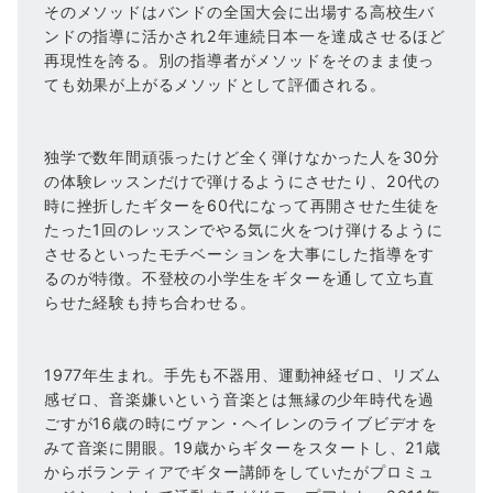
そのメソッドはバンドの全国大会に出場する高校生バ
ンドの指導に活かされ2年連続日本一を達成させるほど
再現性を誇る。別の指導者がメソッドをそのまま使っ
ても効果が上がるメソッドとして評価される。
独学で数年間頑張ったけど全く弾けなかった人を30分
の体験レッスンだけで弾けるようにさせたり、20代の
時に挫折したギターを60代になって再開させた生徒を
たった1回のレッスンでやる気に火をつけ弾けるように
させるといったモチベーションを大事にした指導をす
るのが特徴。不登校の小学生をギターを通して立ち直
らせた経験も持ち合わせる。
1977年生まれ。手先も不器用、運動神経ゼロ、リズム
感ゼロ、音楽嫌いという音楽とは無縁の少年時代を過
ごすが16歳の時にヴァン・ヘイレンのライブビデオを
みて音楽に開眼。19歳からギターをスタートし、21歳
からボランティアでギター講師をしていたがプロミュ