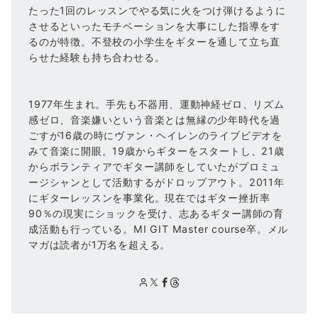
たった1回のレッスンでやる気に火をつけ弾けるように
させるといったモチベーションを大事にした指導をす
るのが特徴。不登校の小学生をギターを通して立ち直
らせた経験も持ち合わせる。
1977年生まれ。手先も不器用、運動神経ゼロ、リズム
感ゼロ、音楽嫌いという音楽とは無縁の少年時代を過
ごすが16歳の時にヴァン・ヘイレンのライブビデオを
みて音楽に開眼。19歳からギターをスタートし、21歳
からボランティアでギター講師をしていたがプロミュ
ージシャンとして活動するがドロップアウト。2011年
にギターレッスンを事業化。現在ではギター挫折率
90％の現実にショックを受け、志あるギター講師の育
成活動も行っている。MI GIT Master course卒。メル
マガは読者が1万名を超える。