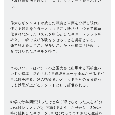
ド及び指導法を確立し、日々アップデートを重ねてい
る。
偉大なギタリストが残した演奏と言葉を分析し現代に
使える知恵をギターメソッドに反映させ、今まで体系
化されなかったリズムを中心としたギターメソッドを
確立。一瞬で成功体験をさせることを得意とする。一
発で答えを出すことが多いことから生徒に「瞬殺」と
名付けられたスキルを持つ。
そのメソッドはバンドの全国大会に出場する高校生バ
ンドの指導に活かされ2年連続日本一を達成させるほど
再現性を誇る。別の指導者がメソッドをそのまま使っ
ても効果が上がるメソッドとして評価される。
独学で数年間頑張ったけど全く弾けなかった人を30分
の体験レッスンだけで弾けるようにさせたり、20代の
時に挫折したギターを60代になって再開させた生徒を