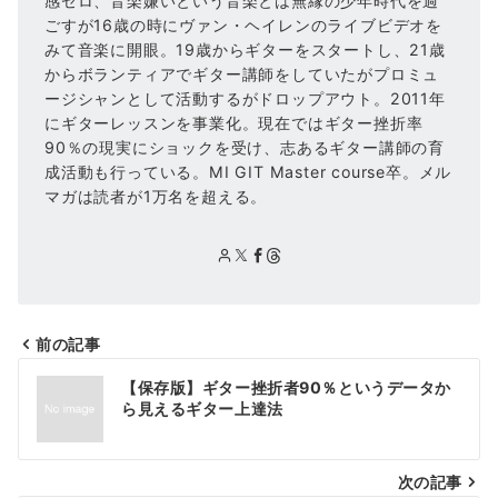
感ゼロ、音楽嫌いという音楽とは無縁の少年時代を過
ごすが16歳の時にヴァン・ヘイレンのライブビデオを
みて音楽に開眼。19歳からギターをスタートし、21歳
からボランティアでギター講師をしていたがプロミュ
ージシャンとして活動するがドロップアウト。2011年
にギターレッスンを事業化。現在ではギター挫折率
90％の現実にショックを受け、志あるギター講師の育
成活動も行っている。MI GIT Master course卒。メル
マガは読者が1万名を超える。
前の記事
投
【保存版】ギター挫折者90％というデータか
稿
ら見えるギター上達法
ナ
次の記事
ビ