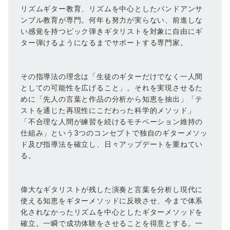
リズムギター教育、リズムを中心としたバンドアンサ
ンブル教育が専門。何年も努力が実らない、前進しな
い感覚を持つピック弾きギタリストを対象に自由にギ
ター弾けるようになるまでサポートする専門家。
その指導法の理念は「生徒のギターだけでなく一人間
としての可能性を広げること」。それを実現させるた
めに「先人の言葉と作品の分析から知恵を抽出」「テ
ストを通じた再現性にこだわった科学的メソッド」
「不合理な人間が練習を続けるモチベーション維持の
仕組み」という3つのコンセプトで独自のギターメソッ
ド及び指導法を確立し、日々アップデートを重ねてい
る。
偉大なギタリストが残した演奏と言葉を分析し現代に
使える知恵をギターメソッドに反映させ、今まで体系
化されなかったリズムを中心としたギターメソッドを
確立。一瞬で成功体験をさせることを得意とする。一