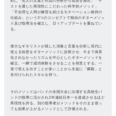
めに「先人の言葉と作品の分析から知恵を抽出」「テ
ストを通じた再現性にこだわった科学的メソッド」
「不合理な人間が練習を続けるモチベーション維持の
仕組み」という3つのコンセプトで独自のギターメソッ
ド及び指導法を確立し、日々アップデートを重ねてい
る。
偉大なギタリストが残した演奏と言葉を分析し現代に
使える知恵をギターメソッドに反映させ、今まで体系
化されなかったリズムを中心としたギターメソッドを
確立。一瞬で成功体験をさせることを得意とする。一
発で答えを出すことが多いことから生徒に「瞬殺」と
名付けられたスキルを持つ。
そのメソッドはバンドの全国大会に出場する高校生バ
ンドの指導に活かされ2年連続日本一を達成させるほど
再現性を誇る。別の指導者がメソッドをそのまま使っ
ても効果が上がるメソッドとして評価される。