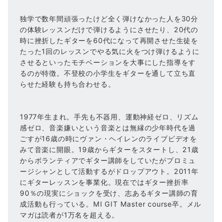
独学で数年間頑張ったけど全く弾けなかった人を30分
の体験レッスンだけで弾けるようにさせたり、20代の
時に挫折したギターを60代になって再開させた生徒を
たった1回のレッスンでやる気に火をつけ弾けるように
させるといったモチベーションを大事にした指導をす
るのが特徴。不登校の小学生をギターを通して立ち直
らせた経験も持ち合わせる。
1977年生まれ。手先も不器用、運動神経ゼロ、リズム
感ゼロ、音楽嫌いという音楽とは無縁の少年時代を過
ごすが16歳の時にヴァン・ヘイレンのライブビデオを
みて音楽に開眼。19歳からギターをスタートし、21歳
からボランティアでギター講師をしていたがプロミュ
ージシャンとして活動するがドロップアウト。2011年
にギターレッスンを事業化。現在ではギター挫折率
90％の現実にショックを受け、志あるギター講師の育
成活動も行っている。MI GIT Master course卒。メル
マガは読者が1万名を超える。