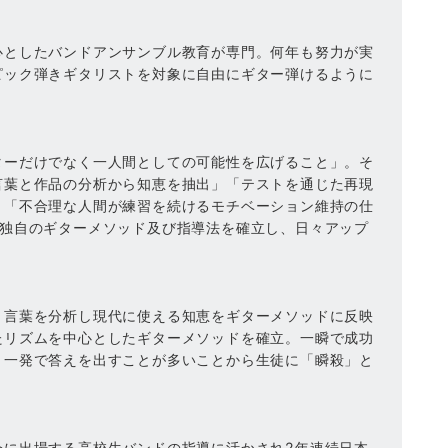
心としたバンドアンサンブル教育が専門。何年も努力が実
ピック弾きギタリストを対象に自由にギター弾けるように
ターだけでなく一人間としての可能性を広げること」。そ
言葉と作品の分析から知恵を抽出」「テストを通じた再現
」「不合理な人間が練習を続けるモチベーション維持の仕
で独自のギターメソッド及び指導法を確立し、日々アップ
と言葉を分析し現代に使える知恵をギターメソッドに反映
たリズムを中心としたギターメソッドを確立。一瞬で成功
。一発で答えを出すことが多いことから生徒に「瞬殺」と
会に出場する高校生バンドの指導に活かされ2年連続日本