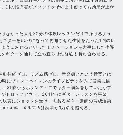
る。別の指導者がメソッドをそのまま使っても効果が上が
弾けなかった人を30分の体験レッスンだけで弾けるよう
たギターを60代になって再開させた生徒をたった1回のレ
るようにさせるといったモチベーションを大事にした指導
生をギターを通して立ち直らせた経験も持ち合わせる。
、運動神経ゼロ、リズム感ゼロ、音楽嫌いという音楽とは
の時にヴァン・ヘイレンのライブビデオをみて音楽に開
し、21歳からボランティアでギター講師をしていたがプ
がドロップアウト。2011年にギターレッスンを事業
％の現実にショックを受け、志あるギター講師の育成活動
er course卒。メルマガは読者が1万名を超える。