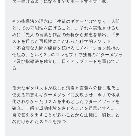
ター弾けるようになるまでサポートする専門家。
その指導法の理念は「生徒のギターだけでなく一人間
としての可能性を広げること」。それを実現させるた
めに「先人の言葉と作品の分析から知恵を抽出」「テ
ストを通じた再現性にこだわった科学的メソッド」
「不合理な人間が練習を続けるモチベーション維持の
仕組み」という3つのコンセプトで独自のギターメソッ
ド及び指導法を確立し、日々アップデートを重ねてい
る。
偉大なギタリストが残した演奏と言葉を分析し現代に
使える知恵をギターメソッドに反映させ、今まで体系
化されなかったリズムを中心としたギターメソッドを
確立。一瞬で成功体験をさせることを得意とする。一
発で答えを出すことが多いことから生徒に「瞬殺」と
名付けられたスキルを持つ。