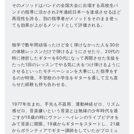
そのメソッドはバンドの全国大会に出場する高校生バ
ンドの指導に活かされ2年連続日本一を達成させるほど
再現性を誇る。別の指導者がメソッドをそのまま使っ
ても効果が上がるメソッドとして評価される。
独学で数年間頑張ったけど全く弾けなかった人を30分
の体験レッスンだけで弾けるようにさせたり、20代の
時に挫折したギターを60代になって再開させた生徒を
たった1回のレッスンでやる気に火をつけ弾けるように
させるといったモチベーションを大事にした指導をす
るのが特徴。不登校の小学生をギターを通して立ち直
らせた経験も持ち合わせる。
1977年生まれ。手先も不器用、運動神経ゼロ、リズム
感ゼロ、音楽嫌いという音楽とは無縁の少年時代を過
ごすが16歳の時にヴァン・ヘイレンのライブビデオを
みて音楽に開眼。19歳からギターをスタートし、21歳
からボランティアでギター講師をしていたがプロミュ