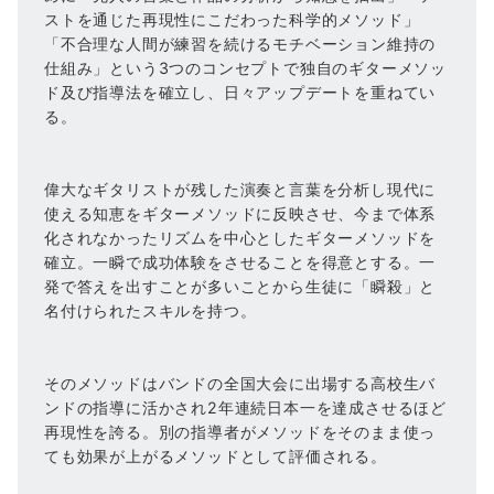
ストを通じた再現性にこだわった科学的メソッド」
「不合理な人間が練習を続けるモチベーション維持の
仕組み」という3つのコンセプトで独自のギターメソッ
ド及び指導法を確立し、日々アップデートを重ねてい
る。
偉大なギタリストが残した演奏と言葉を分析し現代に
使える知恵をギターメソッドに反映させ、今まで体系
化されなかったリズムを中心としたギターメソッドを
確立。一瞬で成功体験をさせることを得意とする。一
発で答えを出すことが多いことから生徒に「瞬殺」と
名付けられたスキルを持つ。
そのメソッドはバンドの全国大会に出場する高校生バ
ンドの指導に活かされ2年連続日本一を達成させるほど
再現性を誇る。別の指導者がメソッドをそのまま使っ
ても効果が上がるメソッドとして評価される。