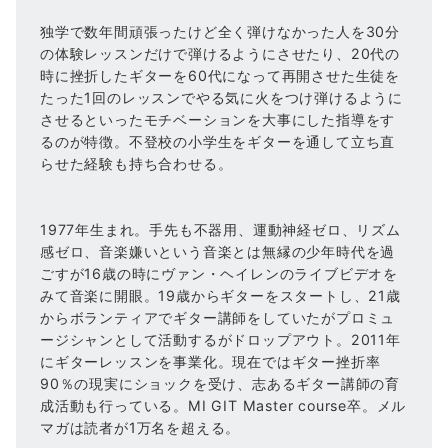
独学で数年間頑張ったけど全く弾けなかった人を30分
の体験レッスンだけで弾けるようにさせたり、20代の
時に挫折したギターを60代になって再開させた生徒を
たった1回のレッスンでやる気に火をつけ弾けるように
させるといったモチベーションを大事にした指導をす
るのが特徴。不登校の小学生をギターを通して立ち直
らせた経験も持ち合わせる。
1977年生まれ。手先も不器用、運動神経ゼロ、リズム
感ゼロ、音楽嫌いという音楽とは無縁の少年時代を過
ごすが16歳の時にヴァン・ヘイレンのライブビデオを
みて音楽に開眼。19歳からギターをスタートし、21歳
からボランティアでギター講師をしていたがプロミュ
ージシャンとして活動するがドロップアウト。2011年
にギターレッスンを事業化。現在ではギター挫折率
90％の現実にショックを受け、志あるギター講師の育
成活動も行っている。MI GIT Master course卒。メル
マガは読者が1万名を超える。