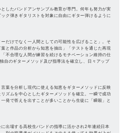
心としたバンドアンサンブル教育が専門。何年も努力が実
ピック弾きギタリストを対象に自由にギター弾けるように
ターだけでなく一人間としての可能性を広げること」。そ
言葉と作品の分析から知恵を抽出」「テストを通じた再現
」「不合理な人間が練習を続けるモチベーション維持の仕
で独自のギターメソッド及び指導法を確立し、日々アップ
と言葉を分析し現代に使える知恵をギターメソッドに反映
たリズムを中心としたギターメソッドを確立。一瞬で成功
。一発で答えを出すことが多いことから生徒に「瞬殺」と
会に出場する高校生バンドの指導に活かされ2年連続日本
る。別の指導者がメソッドをそのまま使っても効果が上が