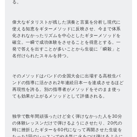
る。
偉大なギタリストが残した演奏と言葉を分析し現代に
使える知恵をギターメソッドに反映させ、今まで体系
化されなかったリズムを中心としたギターメソッドを
確立。一瞬で成功体験をさせることを得意とする。一
発で答えを出すことが多いことから生徒に「瞬殺」と
名付けられたスキルを持つ。
そのメソッドはバンドの全国大会に出場する高校生バ
ンドの指導に活かされ2年連続日本一を達成させるほど
再現性を誇る。別の指導者がメソッドをそのまま使っ
ても効果が上がるメソッドとして評価される。
独学で数年間頑張ったけど全く弾けなかった人を30分
の体験レッスンだけで弾けるようにさせたり、20代の
時に挫折したギターを60代になって再開させた生徒を
たった1回のレッスンでやる気に火をつけ弾けるように