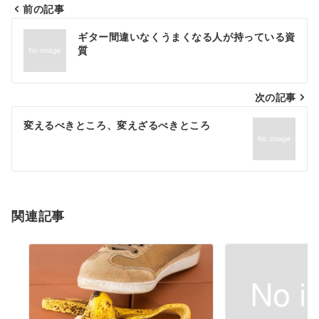
前の記事
投
ギター間違いなくうまくなる人が持っている資
稿
質
ナ
次の記事
ビ
ゲ
変えるべきところ、変えざるべきところ
ー
シ
ョ
関連記事
ン