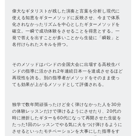
偉大なギタリストが残した演奏と言葉を分析し現代に
使える知恵をギターメソッドに反映させ、今まで体系
化されなかったリズムを中心としたギターメソッドを
確立。一瞬で成功体験をさせることを得意とする。一
発で答えを出すことが多いことから生徒に「瞬殺」と
名付けられたスキルを持つ。
そのメソッドはバンドの全国大会に出場する高校生バ
ンドの指導に活かされ2年連続日本一を達成させるほど
再現性を誇る。別の指導者がメソッドをそのまま使っ
ても効果が上がるメソッドとして評価される。
独学で数年間頑張ったけど全く弾けなかった人を30分
の体験レッスンだけで弾けるようにさせたり、20代の
時に挫折したギターを60代になって再開させた生徒を
たった1回のレッスンでやる気に火をつけ弾けるように
させるといったモチベーションを大事にした指導をす