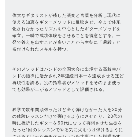
偉大なギタリストが残した演奏と言葉を分析し現代に
使える知恵をギターメソッドに反映させ、今まで体系
化されなかったリズムを中心としたギターメソッドを
確立。一瞬で成功体験をさせることを得意とする。一
発で答えを出すことが多いことから生徒に「瞬殺」と
名付けられたスキルを持つ。
そのメソッドはバンドの全国大会に出場する高校生バ
ンドの指導に活かされ2年連続日本一を達成させるほど
再現性を誇る。別の指導者がメソッドをそのまま使っ
ても効果が上がるメソッドとして評価される。
独学で数年間頑張ったけど全く弾けなかった人を30分
の体験レッスンだけで弾けるようにさせたり、20代の
時に挫折したギターを60代になって再開させた生徒を
たった1回のレッスンでやる気に火をつけ弾けるように
させるといったモチベーションを大事にした指導をす