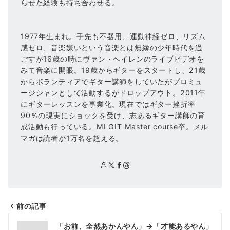
らせた経験も持ち合わせる。
1977年生まれ。手先も不器用、運動神経ゼロ、リズム
感ゼロ、音楽嫌いという音楽とは無縁の少年時代を過
ごすが16歳の時にヴァン・ヘイレンのライブビデオを
みて音楽に開眼。19歳からギターをスタートし、21歳
からボランティアでギター講師をしていたがプロミュ
ージシャンとして活動するがドロップアウト。2011年
にギターレッスンを事業化。現在ではギター挫折率
90％の現実にショックを受け、志あるギター講師の育
成活動も行っている。MI GIT Master course卒。メル
マガは読者が1万名を超える。
前の記事
投
「お前、全然あかんやん」→「才能あるやん」