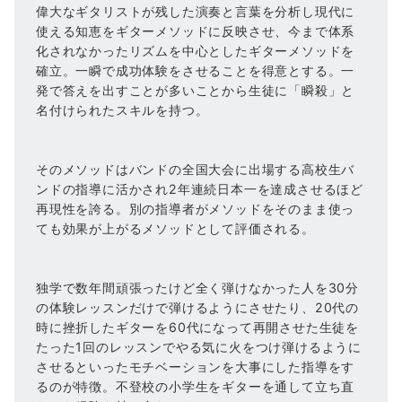
偉大なギタリストが残した演奏と言葉を分析し現代に
使える知恵をギターメソッドに反映させ、今まで体系
化されなかったリズムを中心としたギターメソッドを
確立。一瞬で成功体験をさせることを得意とする。一
発で答えを出すことが多いことから生徒に「瞬殺」と
名付けられたスキルを持つ。
そのメソッドはバンドの全国大会に出場する高校生バ
ンドの指導に活かされ2年連続日本一を達成させるほど
再現性を誇る。別の指導者がメソッドをそのまま使っ
ても効果が上がるメソッドとして評価される。
独学で数年間頑張ったけど全く弾けなかった人を30分
の体験レッスンだけで弾けるようにさせたり、20代の
時に挫折したギターを60代になって再開させた生徒を
たった1回のレッスンでやる気に火をつけ弾けるように
させるといったモチベーションを大事にした指導をす
るのが特徴。不登校の小学生をギターを通して立ち直