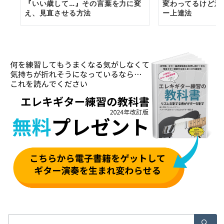
『いい歳して…』その言葉を力に変
変わってるけど意
え、見直させる方法
ー上達法
検