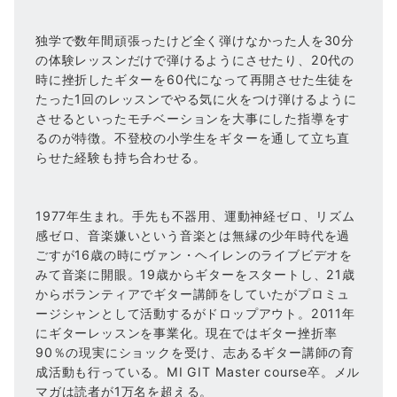
独学で数年間頑張ったけど全く弾けなかった人を30分
の体験レッスンだけで弾けるようにさせたり、20代の
時に挫折したギターを60代になって再開させた生徒を
たった1回のレッスンでやる気に火をつけ弾けるように
させるといったモチベーションを大事にした指導をす
るのが特徴。不登校の小学生をギターを通して立ち直
らせた経験も持ち合わせる。
1977年生まれ。手先も不器用、運動神経ゼロ、リズム
感ゼロ、音楽嫌いという音楽とは無縁の少年時代を過
ごすが16歳の時にヴァン・ヘイレンのライブビデオを
みて音楽に開眼。19歳からギターをスタートし、21歳
からボランティアでギター講師をしていたがプロミュ
ージシャンとして活動するがドロップアウト。2011年
にギターレッスンを事業化。現在ではギター挫折率
90％の現実にショックを受け、志あるギター講師の育
成活動も行っている。MI GIT Master course卒。メル
マガは読者が1万名を超える。