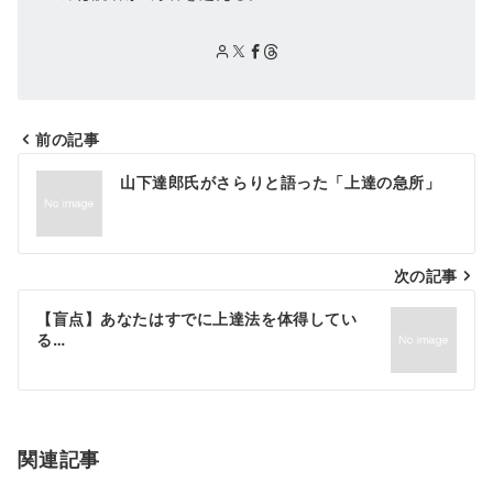
前の記事
投
山下達郎氏がさらりと語った「上達の急所」
稿
ナ
次の記事
ビ
ゲ
【盲点】あなたはすでに上達法を体得してい
る…
ー
シ
ョ
関連記事
ン