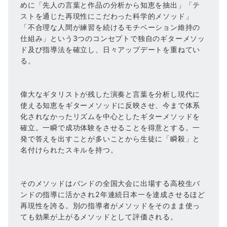
めに「先人の言葉と作品の分析から知恵を抽出」「テ
ストを通じた再現性にこだわった科学的メソッド」
「不合理な人間が練習を続けるモチベーション維持の
仕組み」という3つのコンセプトで独自のギターメソッ
ド及び指導法を確立し、日々アップデートを重ねてい
る。
偉大なギタリストが残した演奏と言葉を分析し現代に
使える知恵をギターメソッドに反映させ、今まで体系
化されなかったリズムを中心としたギターメソッドを
確立。一瞬で成功体験をさせることを得意とする。一
発で答えを出すことが多いことから生徒に「瞬殺」と
名付けられたスキルを持つ。
そのメソッドはバンドの全国大会に出場する高校生バ
ンドの指導に活かされ2年連続日本一を達成させるほど
再現性を誇る。別の指導者がメソッドをそのまま使っ
ても効果が上がるメソッドとして評価される。