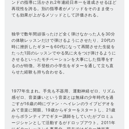
ンドの指導に活かされ2年連続日本一を達成させるほど
再現性を誇る。別の指導者がメソッドをそのまま使っ
ても効果が上がるメソッドとして評価される。
独学で数年間頑張ったけど全く弾けなかった人を30分
の体験レッスンだけで弾けるようにさせたり、20代の
時に挫折したギターを60代になって再開させた生徒を
たった1回のレッスンでやる気に火をつけ弾けるように
させるといったモチベーションを大事にした指導をす
るのが特徴。不登校の小学生をギターを通して立ち直
らせた経験も持ち合わせる。
1977年生まれ。手先も不器用、運動神経ゼロ、リズム
感ゼロ、音楽嫌いという音楽とは無縁の少年時代を過
ごすが16歳の時にヴァン・ヘイレンのライブビデオを
みて音楽に開眼。19歳からギターをスタートし、21歳
からボランティアでギター講師をしていたがプロミュ
ージシャンとして活動するがドロップアウト。2011年
にギターレッスンを事業化。現在ではギター挫折率