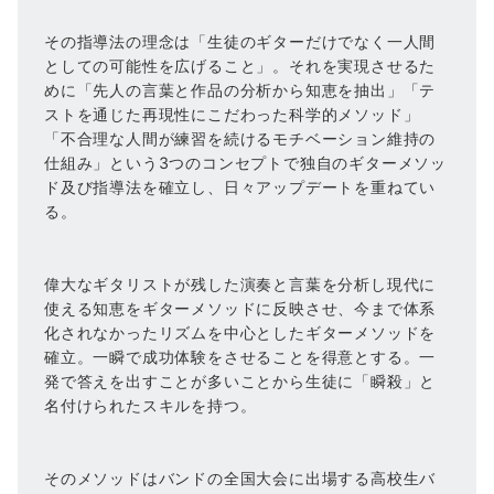
その指導法の理念は「生徒のギターだけでなく一人間
としての可能性を広げること」。それを実現させるた
めに「先人の言葉と作品の分析から知恵を抽出」「テ
ストを通じた再現性にこだわった科学的メソッド」
「不合理な人間が練習を続けるモチベーション維持の
仕組み」という3つのコンセプトで独自のギターメソッ
ド及び指導法を確立し、日々アップデートを重ねてい
る。
偉大なギタリストが残した演奏と言葉を分析し現代に
使える知恵をギターメソッドに反映させ、今まで体系
化されなかったリズムを中心としたギターメソッドを
確立。一瞬で成功体験をさせることを得意とする。一
発で答えを出すことが多いことから生徒に「瞬殺」と
名付けられたスキルを持つ。
そのメソッドはバンドの全国大会に出場する高校生バ