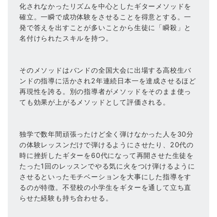
化されなかったリズムを中心としたギターメソッドを
確立。一瞬で成功体験をさせることを得意とする。一
発で答えを出すことが多いことから生徒に「瞬殺」と
名付けられたスキルを持つ。
そのメソッドはバンドの全国大会に出場する高校生バ
ンドの指導に活かされ2年連続日本一を達成させるほど
再現性を誇る。別の指導者がメソッドをそのまま使っ
ても効果が上がるメソッドとして評価される。
独学で数年間頑張ったけど全く弾けなかった人を30分
の体験レッスンだけで弾けるようにさせたり、20代の
時に挫折したギターを60代になって再開させた生徒を
たった1回のレッスンでやる気に火をつけ弾けるように
させるといったモチベーションを大事にした指導をす
るのが特徴。不登校の小学生をギターを通して立ち直
らせた経験も持ち合わせる。