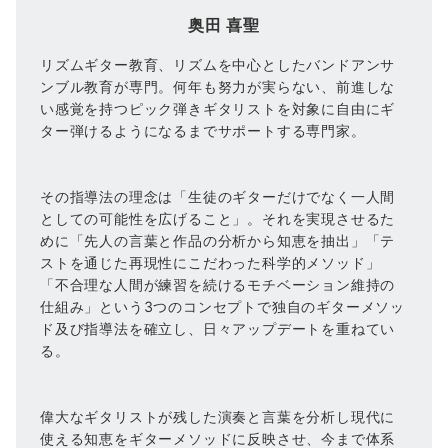
奥田 喜聖
リズムギター教育、リズムを中心としたバンドアンサ
ンブル教育が専門。何年も努力が実らない、前進しな
い感覚を持つピック弾きギタリストを対象に自由にギ
ター弾けるようになるまでサポートする専門家。
その指導法の理念は「生徒のギターだけでなく一人間
としての可能性を広げること」。それを実現させるた
めに「先人の言葉と作品の分析から知恵を抽出」「テ
ストを通じた再現性にこだわった科学的メソッド」
「不合理な人間が練習を続けるモチベーション維持の
仕組み」という3つのコンセプトで独自のギターメソッ
ド及び指導法を確立し、日々アップデートを重ねてい
る。
偉大なギタリストが残した演奏と言葉を分析し現代に
使える知恵をギターメソッドに反映させ、今まで体系