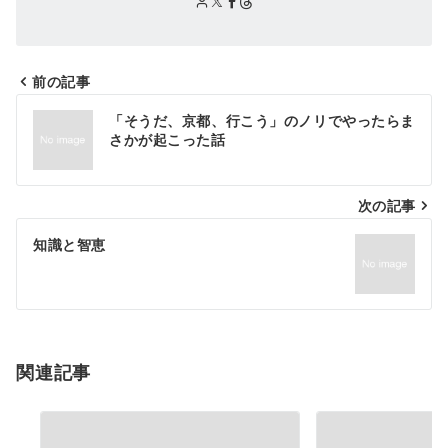
前の記事
投
「そうだ、京都、行こう」のノリでやったらま
稿
さかが起こった話
ナ
次の記事
ビ
ゲ
知識と智恵
ー
シ
ョ
関連記事
ン