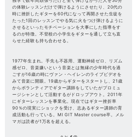
独学で数年間頑張ったけど全く弾けなかった人を30分
の体験レッスンだけで弾けるようにさせたり、20代の
時に挫折したギターを60代になって再開させた生徒を
たった1回のレッスンでやる気に火をつけ弾けるように
させるといったモチベーションを大事にした指導をす
るのが特徴。不登校の小学生をギターを通して立ち直
らせた経験も持ち合わせる。
1977年生まれ。手先も不器用、運動神経ゼロ、リズム
感ゼロ、音楽嫌いという音楽とは無縁の少年時代を過
ごすが16歳の時にヴァン・ヘイレンのライブビデオを
みて音楽に開眼。19歳からギターをスタートし、21歳
からボランティアでギター講師をしていたがプロミュ
ージシャンとして活動するがドロップアウト。2011年
にギターレッスンを事業化。現在ではギター挫折率
90％の現実にショックを受け、志あるギター講師の育
成活動も行っている。MI GIT Master course卒。メル
マガは読者が1万名を超える。