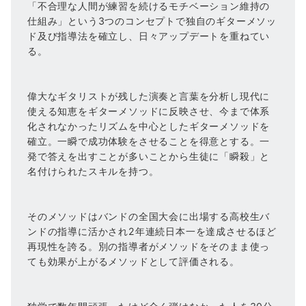
「不合理な人間が練習を続けるモチベーション維持の
仕組み」という3つのコンセプトで独自のギターメソッ
ド及び指導法を確立し、日々アップデートを重ねてい
る。
偉大なギタリストが残した演奏と言葉を分析し現代に
使える知恵をギターメソッドに反映させ、今まで体系
化されなかったリズムを中心としたギターメソッドを
確立。一瞬で成功体験をさせることを得意とする。一
発で答えを出すことが多いことから生徒に「瞬殺」と
名付けられたスキルを持つ。
そのメソッドはバンドの全国大会に出場する高校生バ
ンドの指導に活かされ2年連続日本一を達成させるほど
再現性を誇る。別の指導者がメソッドをそのまま使っ
ても効果が上がるメソッドとして評価される。