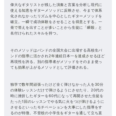
偉大なギタリストが残した演奏と言葉を分析し現代に
使える知恵をギターメソッドに反映させ、今まで体系
化されなかったリズムを中心としたギターメソッドを
確立。一瞬で成功体験をさせることを得意とする。一
発で答えを出すことが多いことから生徒に「瞬殺」と
名付けられたスキルを持つ。
そのメソッドはバンドの全国大会に出場する高校生バ
ンドの指導に活かされ2年連続日本一を達成させるほど
再現性を誇る。別の指導者がメソッドをそのまま使っ
ても効果が上がるメソッドとして評価される。
独学で数年間頑張ったけど全く弾けなかった人を30分
の体験レッスンだけで弾けるようにさせたり、20代の
時に挫折したギターを60代になって再開させた生徒を
たった1回のレッスンでやる気に火をつけ弾けるように
させるといったモチベーションを大事にした指導をす
るのが特徴。不登校の小学生をギターを通して立ち直