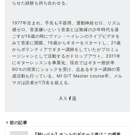
らせた経験も持ち合わせる。
1977年生まれ。手先も不器用、運動神経ゼロ、リズム
感ゼロ、音楽嫌いという音楽とは無縁の少年時代を過
ごすが16歳の時にヴァン・ヘイレンのライブビデオを
みて音楽に開眼。19歳からギターをスタートし、21歳
からボランティアでギター講師をしていたがプロミュ
ージシャンとして活動するがドロップアウト。2011年
にギターレッスンを事業化。現在ではギター挫折率
90％の現実にショックを受け、志あるギター講師の育
成活動も行っている。MI GIT Master course卒。メル
マガは読者が1万名を超える。
前の記事
投
【秒レベル】ホントのギター上達はこの感覚