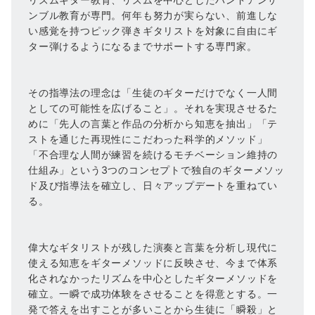
ンブル教育が専門。何年も努力が実らない、前進しな
い感覚を持つピック弾きギタリストを対象に自由にギ
ター弾けるようになるまでサポートする専門家。
その指導法の理念は「生徒のギターだけでなく一人間
としての可能性を広げること」。それを実現させるた
めに「先人の言葉と作品の分析から知恵を抽出」「テ
ストを通じた再現性にこだわった科学的メソッド」
「不合理な人間が練習を続けるモチベーション維持の
仕組み」という3つのコンセプトで独自のギターメソッ
ド及び指導法を確立し、日々アップデートを重ねてい
る。
偉大なギタリストが残した演奏と言葉を分析し現代に
使える知恵をギターメソッドに反映させ、今まで体系
化されなかったリズムを中心としたギターメソッドを
確立。一瞬で成功体験をさせることを得意とする。一
発で答えを出すことが多いことから生徒に「瞬殺」と