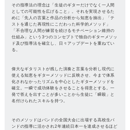
その指導法の理念は「生徒のギターだけでなく一人間
としての可能性を広げること」。それを実現させるた
めに「先人の言葉と作品の分析から知恵を抽出」「テ
ストを通じた再現性にこだわった科学的メソッド」
「不合理な人間が練習を続けるモチベーション維持の
仕組み」という3つのコンセプトで独自のギターメソッ
ド及び指導法を確立し、日々アップデートを重ねてい
る。
偉大なギタリストが残した演奏と言葉を分析し現代に
使える知恵をギターメソッドに反映させ、今まで体系
化されなかったリズムを中心としたギターメソッドを
確立。一瞬で成功体験をさせることを得意とする。一
発で答えを出すことが多いことから生徒に「瞬殺」と
名付けられたスキルを持つ。
そのメソッドはバンドの全国大会に出場する高校生バ
ンドの指導に活かされ2年連続日本一を達成させるほど