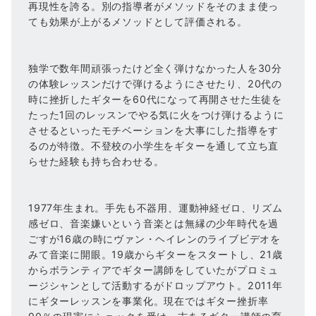
再現性を誇る。別の指導者がメソッドをそのまま使っ
ても効果が上がるメソッドとして評価される。
独学で数年間頑張ったけど全く弾けなかった人を30分
の体験レッスンだけで弾けるようにさせたり、20代の
時に挫折したギターを60代になって再開させた生徒を
たった1回のレッスンでやる気に火をつけ弾けるように
させるといったモチベーションを大事にした指導をす
るのが特徴。不登校の小学生をギターを通して立ち直
らせた経験も持ち合わせる。
1977年生まれ。手先も不器用、運動神経ゼロ、リズム
感ゼロ、音楽嫌いという音楽とは無縁の少年時代を過
ごすが16歳の時にヴァン・ヘイレンのライブビデオを
みて音楽に開眼。19歳からギターをスタートし、21歳
からボランティアでギター講師をしていたがプロミュ
ージシャンとして活動するがドロップアウト。2011年
にギターレッスンを事業化。現在ではギター挫折率