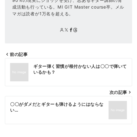
90％の現実にショックを受け、志あるギター講師の育
成活動も行っている。MI GIT Master course卒。メル
マガは読者が1万名を超える。
前の記事
投
ギター弾く習慣が根付かない人は〇〇で弾いて
稿
いるかも？
ナ
次の記事
ビ
ゲ
〇〇がダメだとギターも弾けるようにはならな
い…
ー
シ
ョ