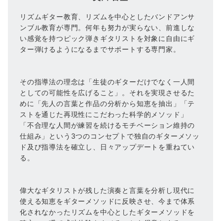
リズムギター教育、リズムを中心としたバンドアンサ
ンブル教育が専門。何年も努力が実らない、前進しな
い感覚を持つピック弾きギタリストを対象に自由にギ
ター弾けるようになるまでサポートする専門家。
その指導法の理念は「生徒のギターだけでなく一人間
としての可能性を広げること」。それを実現させるた
めに「先人の言葉と作品の分析から知恵を抽出」「テ
ストを通じた再現性にこだわった科学的メソッド」
「不合理な人間が練習を続けるモチベーション維持の
仕組み」という3つのコンセプトで独自のギターメソッ
ド及び指導法を確立し、日々アップデートを重ねてい
る。
偉大なギタリストが残した演奏と言葉を分析し現代に
使える知恵をギターメソッドに反映させ、今まで体系
化されなかったリズムを中心としたギターメソッドを