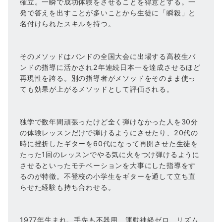
確立。一瞬で成功体験をさせることを得意とする。一
発で答えを出すことが多いことから生徒に「瞬殺」と
名付けられたスキルを持つ。
そのメソッドはバンドの全国大会に出場する高校生バ
ンドの指導に活かされ2年連続日本一を達成させるほど
再現性を誇る。別の指導者がメソッドをそのまま使っ
ても効果が上がるメソッドとして評価される。
独学で数年間頑張ったけど全く弾けなかった人を30分
の体験レッスンだけで弾けるようにさせたり、20代の
時に挫折したギターを60代になって再開させた生徒を
たった1回のレッスンでやる気に火をつけ弾けるように
させるといったモチベーションを大事にした指導をす
るのが特徴。不登校の小学生をギターを通して立ち直
らせた経験も持ち合わせる。
1977年生まれ。手先も不器用、運動神経ゼロ、リズム