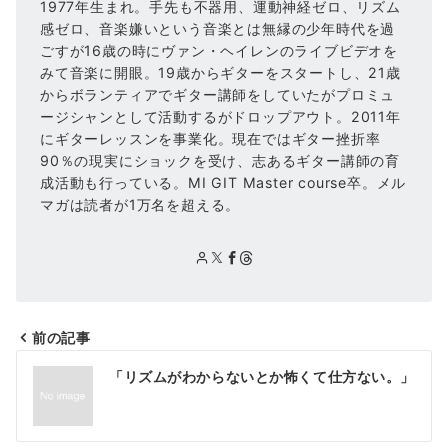
1977年生まれ。手先も不器用、運動神経ゼロ、リズム
感ゼロ、音楽嫌いという音楽とは無縁の少年時代を過
ごすが16歳の時にヴァン・ヘイレンのライブビデオを
みて音楽に開眼。19歳からギターをスタートし、21歳
からボランティアでギター講師をしていたがプロミュ
ージシャンとして活動するがドロップアウト。2011年
にギターレッスンを事業化。現在ではギター挫折率
90％の現実にショックを受け、志あるギター講師の育
成活動も行っている。MI GIT Master course卒。メル
マガは読者が1万名を超える。
前の記事
投
「リズムがわからないとか怖くて仕方ない。」
稿
ナ