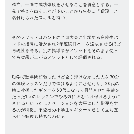
確立。一瞬で成功体験をさせることを得意とする。一
発で答えを出すことが多いことから生徒に「瞬殺」と
名付けられたスキルを持つ。
そのメソッドはバンドの全国大会に出場する高校生バ
ンドの指導に活かされ2年連続日本一を達成させるほど
再現性を誇る。別の指導者がメソッドをそのまま使っ
ても効果が上がるメソッドとして評価される。
独学で数年間頑張ったけど全く弾けなかった人を30分
の体験レッスンだけで弾けるようにさせたり、20代の
時に挫折したギターを60代になって再開させた生徒を
たった1回のレッスンでやる気に火をつけ弾けるように
させるといったモチベーションを大事にした指導をす
るのが特徴。不登校の小学生をギターを通して立ち直
らせた経験も持ち合わせる。