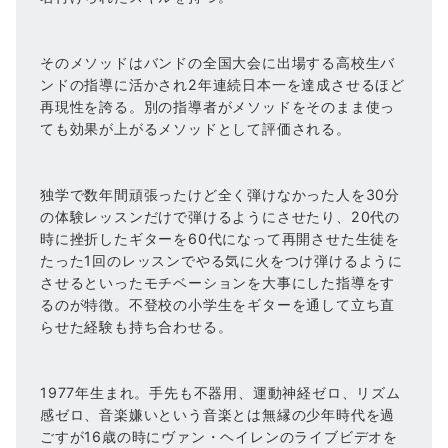
そのメソッドはバンドの全国大会に出場する高校生バ
ンドの指導に活かされ2年連続日本一を達成させるほど
再現性を誇る。別の指導者がメソッドをそのまま使っ
ても効果が上がるメソッドとして評価される。
独学で数年間頑張ったけど全く弾けなかった人を30分
の体験レッスンだけで弾けるようにさせたり、20代の
時に挫折したギターを60代になって再開させた生徒を
たった1回のレッスンでやる気に火をつけ弾けるように
させるといったモチベーションを大事にした指導をす
るのが特徴。不登校の小学生をギターを通して立ち直
らせた経験も持ち合わせる。
1977年生まれ。手先も不器用、運動神経ゼロ、リズム
感ゼロ、音楽嫌いという音楽とは無縁の少年時代を過
ごすが16歳の時にヴァン・ヘイレンのライブビデオを