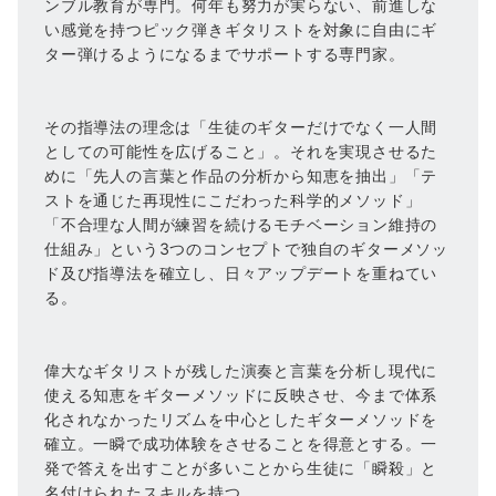
ンブル教育が専門。何年も努力が実らない、前進しな
い感覚を持つピック弾きギタリストを対象に自由にギ
ター弾けるようになるまでサポートする専門家。
その指導法の理念は「生徒のギターだけでなく一人間
としての可能性を広げること」。それを実現させるた
めに「先人の言葉と作品の分析から知恵を抽出」「テ
ストを通じた再現性にこだわった科学的メソッド」
「不合理な人間が練習を続けるモチベーション維持の
仕組み」という3つのコンセプトで独自のギターメソッ
ド及び指導法を確立し、日々アップデートを重ねてい
る。
偉大なギタリストが残した演奏と言葉を分析し現代に
使える知恵をギターメソッドに反映させ、今まで体系
化されなかったリズムを中心としたギターメソッドを
確立。一瞬で成功体験をさせることを得意とする。一
発で答えを出すことが多いことから生徒に「瞬殺」と
名付けられたスキルを持つ。